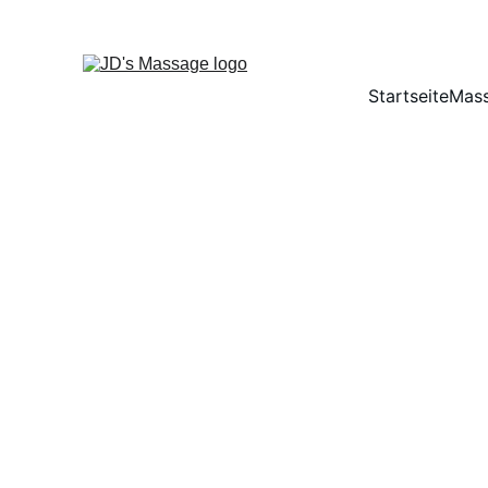
Startseite
Mas
Allgemeine Gesc
Vertragsschluss
Der Vertrag kommt zustande, wenn der Kunde 
Leistungserbringung und Heilungsausschlu
Meine Massagen sind keine medizinischen Beh
Heilversprechen gegeben. Massagen dienen d