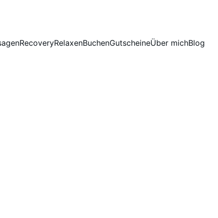
sagen
Recovery
Relaxen
Buchen
Gutscheine
Über mich
Blog
häftsbedingungen 
einen Termin bucht und dieser von mir bestätigt wird.
ss
andlungen und ersetzen keine ärztliche Diagnose oder The
er gesundheitlichen Unterstützung, Entspannung und Wohlb