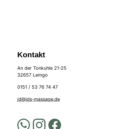
Verschweigen von Ausschlusskriterien entsteh
Sonstiges
Diese AGB sind Bestandteil des Vertrages. M
Kontakt
An der Tonkuhle 21-25
32657 Lemgo
0151 / 53 76 74 47
jd@jds-massage.de