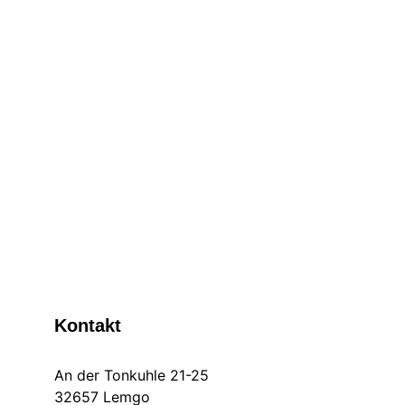
merkst du: Das tut richtig weh. Willkommen im Club.
1 min read
Was ist eine Sportmassage?
Sportmassage ist eine spezielle Massageform, die
gezielt auf die Bedürfnisse von Sportlern eingeht. Sie
dient der Schmerzlinderung, Leistungssteigerung und
schnelleren Regeneration nach intensiven Trainings-
oder Wettkampfphasen.
1 min read
Kontakt
An der Tonkuhle 21-25
32657 Lemgo